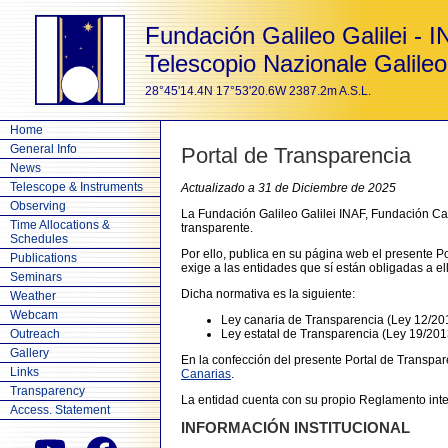
Fundación Galileo Galilei - 
Telescopio Nazionale Galileo
28°45'14.4N 17°53'20.6W 2387.2m A.S.L.
Home
General Info
Portal de Transparencia
News
Telescope & Instruments
Actualizado a 31 de Diciembre de 2025
Observing
La Fundación Galileo Galilei INAF, Fundación Can
Time Allocations &
transparente.
Schedules
Por ello, publica en su página web el presente 
Publications
exige a las entidades que sí están obligadas a el
Seminars
Dicha normativa es la siguiente:
Weather
Webcam
Ley canaria de Transparencia (Ley 12/201
Outreach
Ley estatal de Transparencia (Ley 19/201
Gallery
En la confección del presente Portal de Transp
Links
Canarias
.
Transparency
La entidad cuenta con su propio Reglamento inte
Access. Statement
INFORMACIÓN INSTITUCIONAL