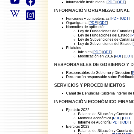
Información institucional [
PDF
] [
ODT
]
INFORMACIÓN ORGANIZACIONAL
Funciones y competencias [
PDF
] [
ODT
]
Organigrama [
PDF
] [
ODT
]
Normativa de aplicación
Ley de Fundaciones de Canarias [
Ley de Fundaciones del Estado [
P
Ley de Subvenciones de Canarias
Ley de Subvenciones del Estado [
Estatutos
Iniciales [
PDF
] [
ODT
]
Modificación en 2016 [
PDF
] [
ODT
]
RESPONSABLES DE GOBIERNO Y D
Responsables de Gobierno y Dirección [
Declaración responsable sobre Retribucio
SERVICIOS Y PROCEDIMIENTOS
Canal de Denuncias (Sistema interno de I
INFORMACIÓN ECONÓMICO-FINAN
Ejercicio 2022
Balance de Situación y Cuenta de
Memoria económica [
PDF
] [
ODT
]
Informe de Auditoría [
PDF
] [
ODT
]
Ejercicio 2023
Balance de Situación y Cuenta de